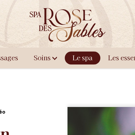
sages
Soins
Le spa
Les esse
éo
en