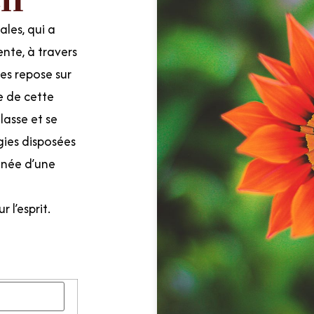
ales, qui a
ente, à travers
tes repose sur
e de cette
lasse et se
gies disposées
née d’une
 l’esprit.